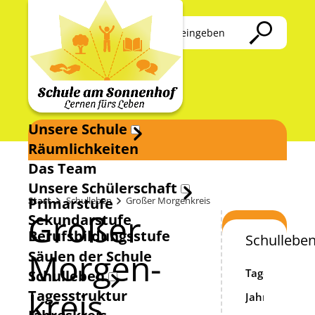
Startseite
Suche
Kontakt
Unsere Schule
Räumlichkeiten
Das Team
Unsere Schülerschaft
Primarstufe
Start
Schulleben
Großer Morgenkreis
Großer
Sekundarstufe
Berufsbildungsstufe
Schullebe
Morgen­
Säulen der Schule
Tagesstruktu
Schulleben
kreis
Tagesstruktur
Jahreskreis