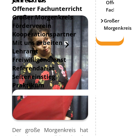
Jahreskreis
Offener
Offener Fachunterricht
Fachunterric
Großer Morgenkreis
Großer
Förderverein
Morgenkreis
Kooperationspartner
Mit uns arbeiten
Lehramt
Freiwilligendienst
Referendariat
Seiteneinstieg
Praktikum
Der große Morgenkreis hat